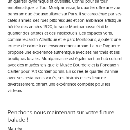
un quartier dynamique et diversifié. Connu pour sa tour
emblématique, la Tour Montparnasse, le quartier offre une vue
panoramique époustouflante sur Paris. Il se caractérise par ses
cafés animés, ses rues pittoresques et son ambiance artistique
héritée des années 1920, lorsque Montparnasse était le
quartier des artistes et des intellectuels. Les espaces verts,
comme le Jardin Atlantique et le parc Montsouris, ajoutent une
touche de calme à cet environnement urbain. La rue Daguerre
propose une expérience authentique avec ses marchés et ses
boutiques locales. Montparnasse est également un hub culturel
avec des musées tels que le Musée Bourdelle et la Fondation
Cartier pour l'Art Contemporain. En soirée, le quartier s'anime
avec ses restaurants variés, ses bistrots et ses lieux de
divertissement, offrant une expérience complète pour les
visiteurs.
Penchons-nous maintenant sur votre future
balade !
Matinée :