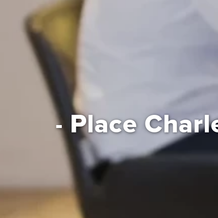
Place Charle
-