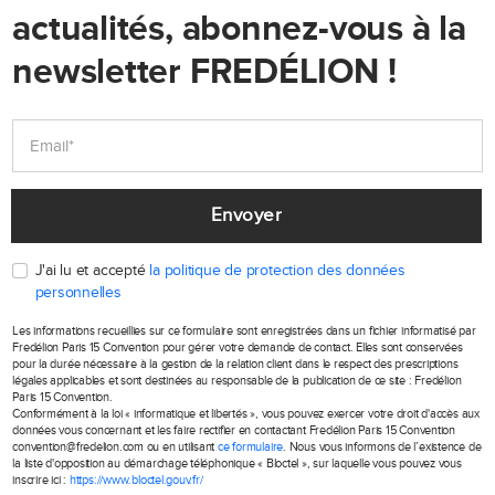
actualités, abonnez-vous à la
newsletter FREDÉLION !
Envoyer
J'ai lu et accepté
la politique de protection des données
personnelles
Les informations recueillies sur ce formulaire sont enregistrées dans un fichier informatisé par
Fredélion Paris 15 Convention pour gérer votre demande de contact. Elles sont conservées
pour la durée nécessaire à la gestion de la relation client dans le respect des prescriptions
légales applicables et sont destinées au responsable de la publication de ce site : Fredélion
Paris 15 Convention.
Conformément à la loi « informatique et libertés », vous pouvez exercer votre droit d'accès aux
données vous concernant et les faire rectifier en contactant Fredélion Paris 15 Convention
convention@fredelion.com ou en utilisant
ce formulaire
. Nous vous informons de l’existence de
la liste d'opposition au démarchage téléphonique « Bloctel », sur laquelle vous pouvez vous
inscrire ici :
https://www.bloctel.gouv.fr/