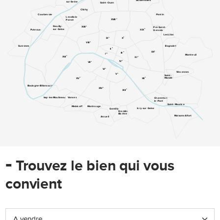
Aubervilliers
sur-Seine
Saint-Ouen
Clichy
Pantin
Courbevoie
Levallois-
e
XVIII
Perret
e
Neuilly-
XVII
Pré-Saint-
e
sur-Seine
XIX
Puteaux
Gervais
Les Lilas
e
e
IX
X
e
VIII
Suresnes
Bagnolet
e
II
e
XX
e
III
er
I
Montreuil
e
XVI
e
XI
e
IV
e
VII
e
VI
Vincennes
e
V
Saint-
e
e
Mandé
XV
XII
Boulogne-Billancourt
e
XIV
e
XIII
Issy-les-Moulineaux
Vanves
Charenton-
le-Pont
Saint-Maurice
Malakoff
Montrouge
Ivry-sur-Seine
Gentilly
Kremlin-
Bicêtre
Maisons-Alfort
Arcueil
-
Trouvez le bien qui vous
convient