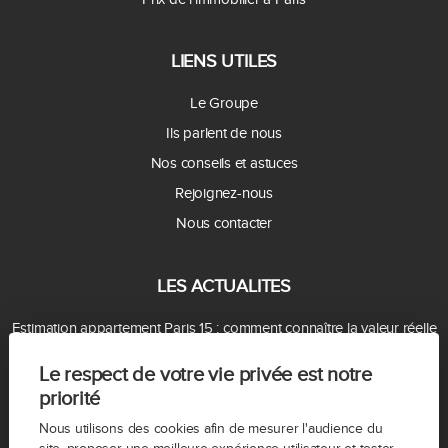
LIENS UTILES
Le Groupe
Ils parlent de nous
Nos conseils et astuces
Rejoignez-nous
Nous contacter
LES ACTUALITES
Estimation appartement Paris 15 : comment connaître la valeur réelle
de votre bien ?
Le respect de votre vie privée est notre
Prix m² Paris 15 : combien vaut votre appartement en 2026 ?
priorité
Comment vendre son appartement à Paris 15 rapidement et au
Nous utilisons des cookies afin de mesurer l'audience du
meilleur prix ?