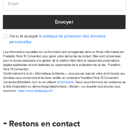
Envoyer
J'ai lu et accepté
la politique de protection des données
personnelles
Les informations recueillies sur ce formulaire sont enregistrées dans un fichier informatisé par
Fredélion Paris 15 Convention pour gérer votre demande de contact. Elles sont conservées
pour la durée nécessaire à la gestion de la relation client dans le respect des prescriptions
légales applicables et sont destinées au responsable de la publication de ce site : Fredélion
Paris 15 Convention.
Conformément à la loi « informatique et libertés », vous pouvez exercer votre droit d'accès aux
données vous concernant et les faire rectifier en contactant Fredélion Paris 15 Convention
convention@fredelion.com ou en utilisant
ce formulaire
. Nous vous informons de l’existence de
la liste d'opposition au démarchage téléphonique « Bloctel », sur laquelle vous pouvez vous
inscrire ici :
https://www.bloctel.gouv.fr/
-
Restons en contact