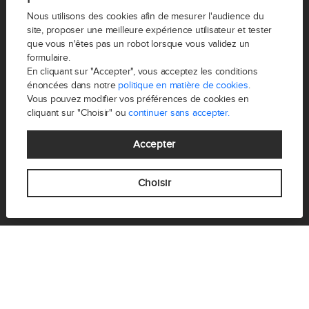
Nous utilisons des cookies afin de mesurer l'audience du
site, proposer une meilleure expérience utilisateur et tester
FREDÉLION est un groupe d’agences immobilières
que vous n'êtes pas un robot lorsque vous validez un
parisien. Partez à la rencontre d’agents épicuriens,
formulaire.
conviviaux, modernes et déterminés à donner vie à vos
En cliquant sur "Accepter", vous acceptez les conditions
projets.
énoncées dans notre
politique en matière de cookies
.
Vous pouvez modifier vos préférences de cookies en
cliquant sur "Choisir" ou
continuer sans accepter.
Accepter
Choisir
VOTRE PROJET
Vendre
Acheter