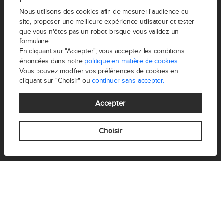
Nous utilisons des cookies afin de mesurer l'audience du
site, proposer une meilleure expérience utilisateur et tester
FREDÉLION est un groupe d’agences immobilières
que vous n'êtes pas un robot lorsque vous validez un
parisien. Partez à la rencontre d’agents épicuriens,
formulaire.
conviviaux, modernes et déterminés à donner vie à vos
En cliquant sur "Accepter", vous acceptez les conditions
projets.
énoncées dans notre
politique en matière de cookies
.
Vous pouvez modifier vos préférences de cookies en
cliquant sur "Choisir" ou
continuer sans accepter.
Accepter
Choisir
VOTRE PROJET
Vendre
Acheter